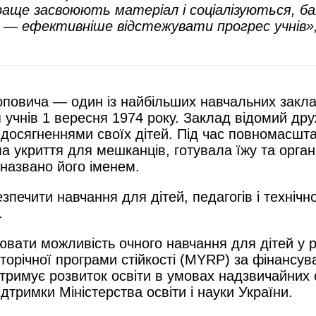
 краще засвоюють матеріал і соціалізуються,
і — ефективніше відстежувати прогрес учнів»
повича — один із найбільших навчальних закладі
учнів 1 вересня 1974 року. Заклад відомий дру
 досягненнями своїх дітей. Під час повномасшт
 укриття для мешканців, готувала їжу та органі
 названо його іменем.
печити навчання для дітей, педагогів і технічн
.
вати можливість очного навчання для дітей у р
річної програми стійкості (MYRP) за фінансув
имує розвиток освіти в умовах надзвичайних с
тримки Міністерства освіти і науки України.