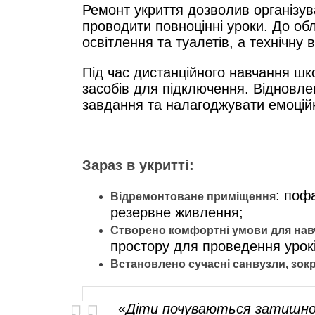
Ремонт укриття дозволив організува
проводити повноцінні уроки. До об
освітлення та туалетів, а технічну
Під час дистанційного навчання шк
засобів для підключення. Відновл
завдання та налагоджувати емоційн
Зараз в укритті:
: поф
Відремонтоване приміщення
резервне живлення;
Створено комфортні умови для нав
простору для проведення уроків
Встановлено сучасні санвузли, зок
«Діти почуваються затишно п