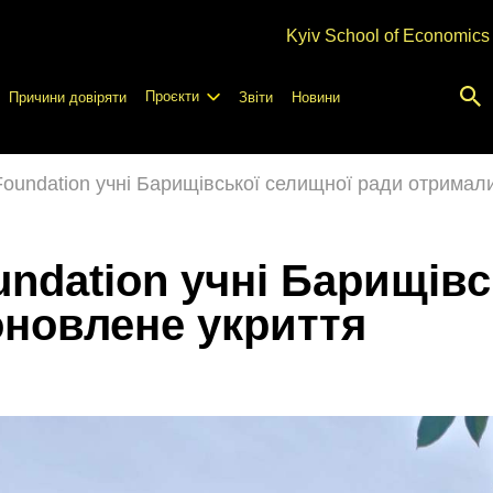
Kyiv School of Economics
Проєкти
Причини довіряти
Звіти
Новини
oundation учні Барищівської селищної ради отримал
ndation учні Барищівс
оновлене укриття