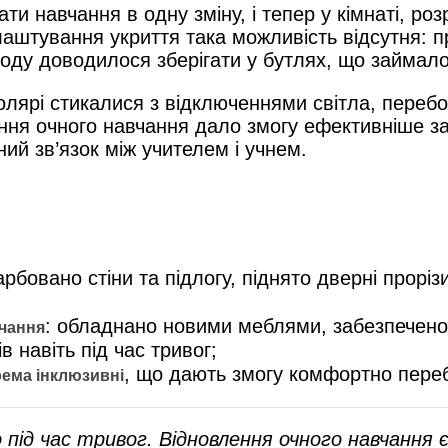
ти навчання в одну зміну, і тепер у кімнаті, ро
лаштування укриття така можливість відсутня: 
 воду доводилося зберігати у бутлях, що займал
олярі стикалися з відключеннями світла, перебо
ення очного навчання дало змогу ефективніше з
ий зв’язок між учителем і учнем.
арбовано стіни та підлогу, піднято дверні прорі
: обладнано новими меблями, забезпечено 
чання
 навіть під час тривог;
, що дають змогу комфортно пере
рема інклюзивні
ід час тривог. Відновлення очного навчання є