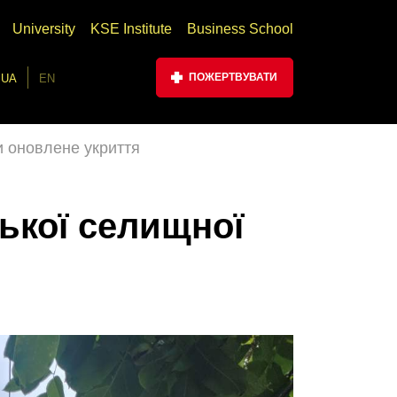
University
KSE Institute
Business School
ПОЖЕРТВУВАТИ
UA
EN
и оновлене укриття
ької селищної