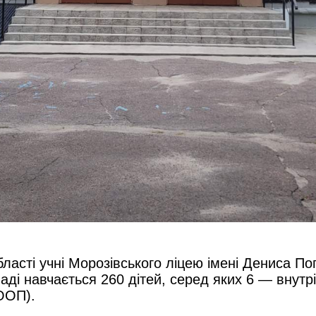
бласті учні Морозівського ліцею імені Дениса П
аді навчається 260 дітей, серед яких 6 — внутр
ООП).