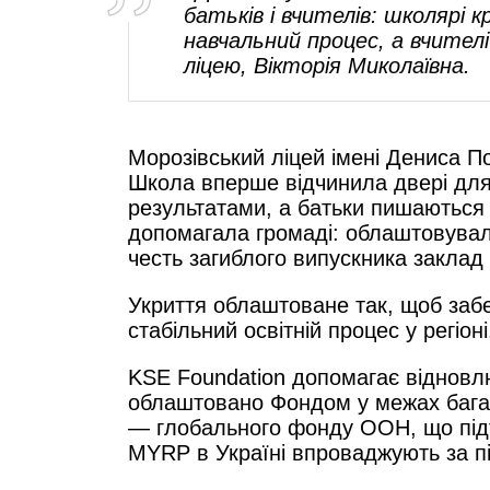
батьків і вчителів: школярі
навчальний процес, а вчител
ліцею, Вікторія Миколаївна.
Морозівський ліцей імені Дениса По
Школа вперше відчинила двері для 
результатами, а батьки пишаються
допомагала громаді: облаштовувала
честь загиблого випускника заклад
Укриття облаштоване так, щоб забез
стабільний освітній процес у регіоні
KSE Foundation допомагає відновлю
облаштовано Фондом у межах багато
— глобального фонду ООН, що підтр
MYRP в Україні впроваджують за під