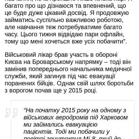
багато про що дізнаюся та впевнений, що
це буде дуже цікавий досвід. Я продовжую
займатись суспільно важливою роботою,
але навчання теж потребуватиме багато
часу. Цього тижня відвідаю пари офлайн,
тому що мені хочеться вже усіх побачити”.
Військовий лікар брав участь в обороні
Києва на Броварському напрямку – тоді він
замінив попереднього начальника медичної
служби, який загинув під час евакуації
поранених бійців. Однак свій шлях боротьби
з ворогом почав ще у 2015 році.
“На початку 2015 року на одному з
військових аеродромів під Харковом
ми займались евакуацією
пацієнтів. Тоді ми побачили у
повітрі гвинтокрил Мі-8, який до