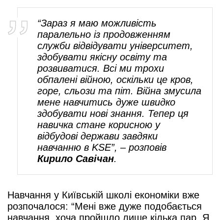
“Зараз я маю можливість
паралельно із продовженням
служби відвідувати університет,
здобувати якісну освіту та
розвиватися. Всі ми трохи
обпалені війною, оскільки це кров,
горе, сльози та піт. Війна змусила
мене навчитись дуже швидко
здобувати нові знання. Тепер ця
навичка стане корисною у
відбудові держави завдяки
навчанню в KSE”, – розповів
Кирило Савічан
.
Навчання у Київській школі економіки вже
розпочалося: “Мені вже дуже подобається
навчання, хоча пройшло лише кілька пар. Я