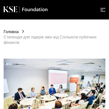
Головна
Стипендія для лідерів змін від Спільноти публічних
фінансів