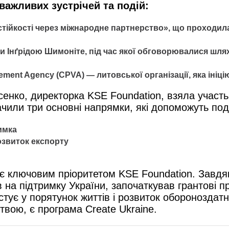
 важливих зустрічей та подій:
стійкості через міжнародне партнерство», що проходила
ви Інґрідою Шимоніте, під час якої обговорювалися шля
gement Agency (CPVA) — литовської організації, яка ініц
сенко, директорка KSE Foundation, взяла участь 
чили три основні напрямки, які допоможуть под
имка
розвиток експорту
 є ключовим пріоритетом KSE Foundation. Завд
на підтримку України, започаткував грантові пр
стує у порятунок життів і розвиток обороноздатн
итвою, є програма Create Ukraine.