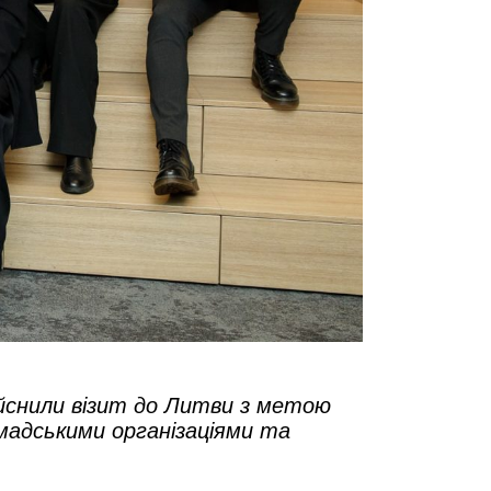
йснили візит до Литви з метою
омадськими організаціями та