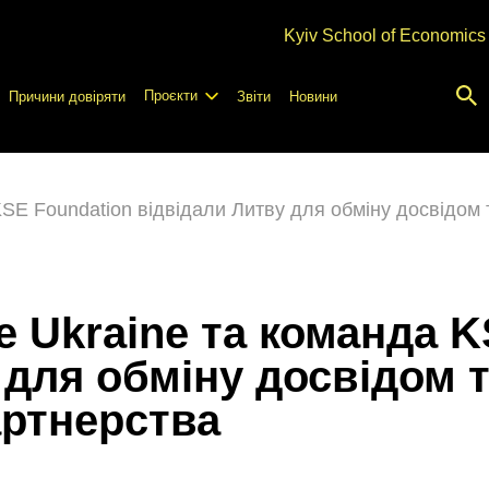
Kyiv School of Economics
Проєкти
Причини довіряти
Звіти
Новини
KSE Foundation відвідали Литву для обміну досвідом
e Ukraine та команда K
 для обміну досвідом 
артнерства