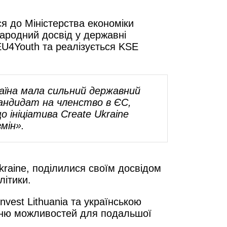
я до Міністерства економіки
народний досвід у державні
EU4Youth та реалізується KSE
аїна мала сильний державний
кандидат на членство в ЄС,
 ініціатива Create Ukraine
мін».
Ukraine, поділилися своїм досвідом
літики.
nvest Lithuania та українською
енню можливостей для подальшої