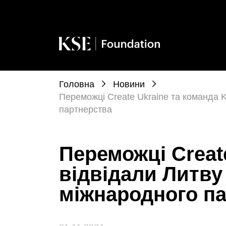
Головна
Новини
Переможці Create Ukraine та команда 
партнерства
Переможці Creat
відвідали Литву
міжнародного п