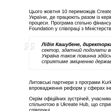
Цього жовтня 10 переможців Create
України, де працюють разом із кер
процеси. Програма спільно фінансу
Foundation у співпраці з Міністерст
Лідія Кашубене, директорк
сектор, здатний подолати ви
Україна також повинна здійс
сприятиме зміцненню державн
Литовські партнери з програми Kurk
впровадження реформ у сферах інве
Окрім офіційних зустрічей, учасник
спільнотою в Ukreate Hub, що спр
співпраці.