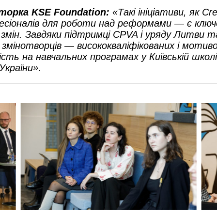
торка KSE Foundation:
«Такі ініціативи, як C
есіоналів для роботи над реформами — є ключо
змін. Завдяки підтримці CPVA і уряду Литви т
 змінотворців — висококваліфікованих і моти
ість на навчальних програмах у
Київській школ
 України».