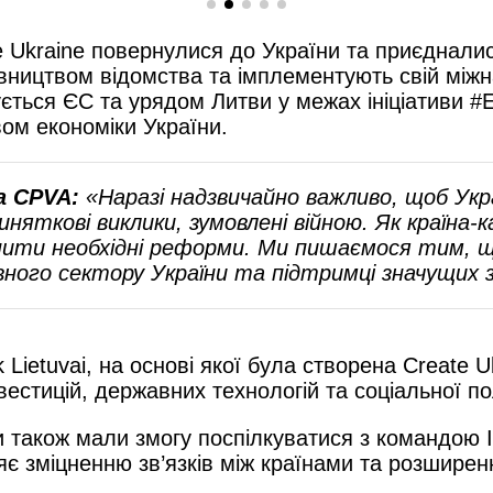
 Ukraine повернулися до України та приєдналис
івництвом відомства та імплементують свій між
ється ЄС та урядом Литви у межах ініціативи #
вом економіки України.
а CPVA:
«Наразі надзвичайно важливо, щоб Укр
няткові виклики, зумовлені війною. Як країна-
нити необхідні реформи. Ми пишаємося тим, що
ого сектору України та підтримці значущих з
 Lietuvai, на основі якої була створена Create 
стицій, державних технологій та соціальної по
и також мали змогу поспілкуватися з командою I
ияє зміцненню зв’язків між країнами та розшир