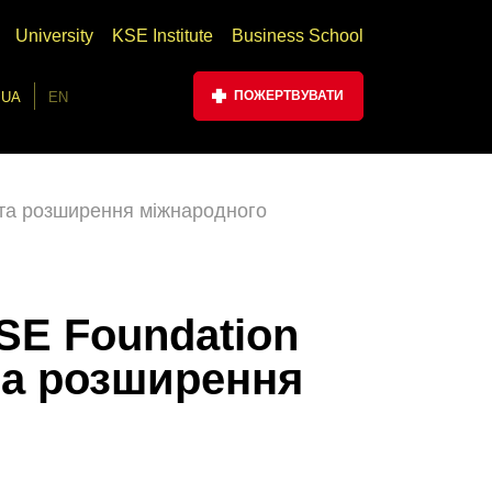
University
KSE Institute
Business School
ПОЖЕРТВУВАТИ
UA
EN
 та розширення міжнародного
SE Foundation
та розширення