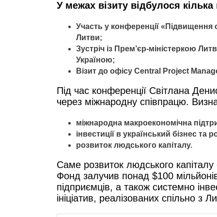
У межах візиту відбулося кілька
Участь у конференції «Підвищення 
Литви;
Зустріч із Прем’єр-міністеркою Лит
Україною;
Візит до офісу Central Project Mana
Під час конференції Світлана Дени
через міжнародну співпрацю. Визна
міжнародна макроекономічна підтр
інвестиції в український бізнес та 
розвиток людського капіталу.
Саме розвиток людського капіталу
Фонд залучив понад $100 мільйонів 
підприємців, а також системно інве
ініціатив, реалізованих спільно з Л