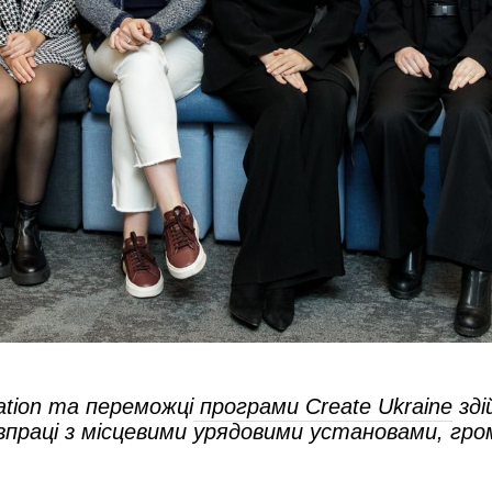
tion та переможці
програми Create Ukraine
зді
івпраці з місцевими урядовими установами, гр