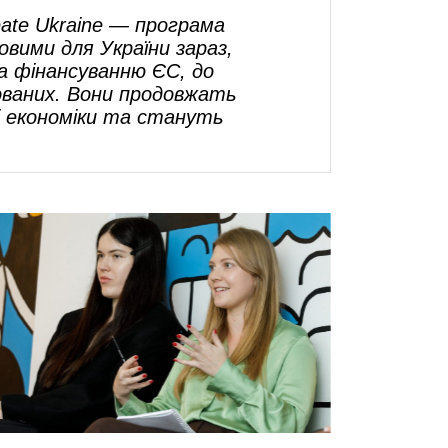
reate Ukraine — програма
вими для України зараз,
а фінансуванню ЄС, до
вованих. Вони продовжать
і економіки
та стануть