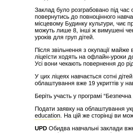
Заклад було розграбовано під час о
повернутись до повноцінного навча
місцевому Будинку культури, чиє пр
можуть лише 8, інші ж вимушені че
уроків для груп дітей.
Після звільнення з окупації майже 
ліцеїсти ходять на офлайн-уроки до
Усі вони чекають повернення до рід
У цих ліцеях навчається сотні діте
облаштування вже 19 укриттів у на
Беріть участь у програмі “Безпечна
Подати заявку на облаштування у
education
. На цій же сторінці ви м
UPD
Обидва навчальні заклади вже