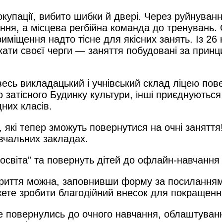
купації, вибито шибки й двері. Через руйнуванн
ння, а місцева регбійна команда до тренувань. 
иміщення надто тісне для якісних занять. Із 26
кати своєї черги — заняття побудовані за прин
весь викладацький і учнівський склад ліцею пов
 затісного Будинку культури, інші приєднуються
них класів.
й, які тепер зможуть повернутися на очні занятт
вчальних закладах.
 освіта” та повернуть дітей до офлайн-навчання
криття можна, заповнивши форму за посилання
ожете зробити благодійний внесок для покращенн
 повернулись до очного навчання, облаштуванн