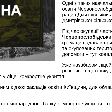
Одні з таких навчаль
освіти Червонослобід
ради і Дмитрівський
Дмитрівської сільсько
Під час окупації час
Червонослобідський
громади надавав прих
та окупованих терит
допомоги – тут ховал
Уже назабаром ліцей
розпочне підготовку
 у ліцеї комфортне укриття!
ним з двох закладів освіти Київщини, для обла
кого міжнародного банку комфортне укриття от