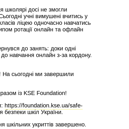
я школярі досі не змогли
Сьогодні учні вимушені вчитись у
 класів ліцею одночасно навчатись
ципом ротації онлайн та офлайн
ернувся до занять: доки одні
 до навчання онлайн з-за кордону.
я! На сьогодні ми завершили
 разом із KSE Foundation!
м:
https://foundation.kse.ua/safe-
я безпеки шкіл України.
я шкільних укриттів завершено.