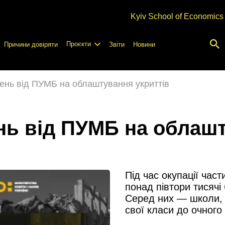
Kyiv School of Economics
Проєкти
Причини довіряти
Звіти
Новини
вень від ПУМБ на облаштування укриттів
нь від ПУМБ на облашт
Під час окупації час
понад півтори тисячі
Серед них — школи, 
свої класи до очного