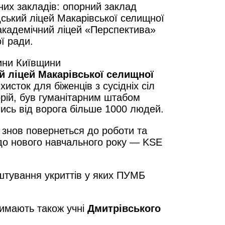
них закладів: опорний заклад
ський ліцей Макарівської селищної
 академічний ліцей «Перспектива»
ї ради.
тини Київщини
 ліцей Макарівської селищної
исток для біженців з сусідніх сіл
орій, був гуманітарним штабом
ись від ворога більше 1000 людей.
 знов повернеться до роботи та
 до нового навчального року — KSE
штування укриттів у яких ПУМБ
римають також учні
Дмитрівського