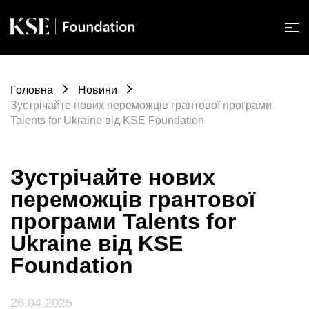
Головна
Новини
Зустрічайте нових переможців грантової програми
Talents for Ukraine від KSE Foundation
Зустрічайте нових
переможців грантової
програми Talents for
Ukraine від KSE
Foundation
26.04.2025