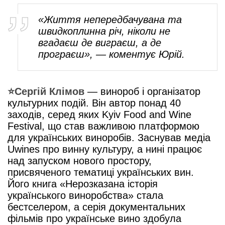
«Життя непередбачувана та
швидкоплинна річ, ніколи не
вгадаєш де виграєш, а де
програєш», — коментує Юрій.
⭐️
Сергій Клімов
— винороб і організатор
культурних подій. Він автор понад 40
заходів, серед яких Kyiv Food and Wine
Festival, що став важливою платформою
для українських виноробів. Заснував медіа
Uwines про винну культуру, а нині працює
над запуском нового простору,
присвяченого тематиці українських вин.
Його книга «Нерозказана історія
українського виноробства» стала
бестселером, а серія документальних
фільмів про українське вино здобула