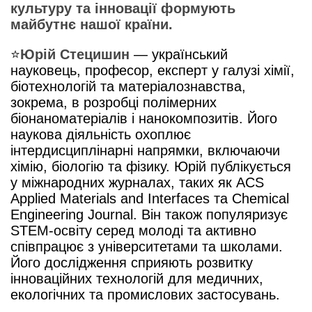
культуру та інновації формують
майбутнє нашої країни.
⭐️
Юрій Стецишин
— український
науковець, професор, експерт у галузі хімії,
біотехнологій та матеріалознавства,
зокрема, в розробці полімерних
біонаноматеріалів і нанокомпозитів. Його
наукова діяльність охоплює
інтердисциплінарні напрямки, включаючи
хімію, біологію та фізику. Юрій публікується
у міжнародних журналах, таких як ACS
Applied Materials and Interfaces та Chemical
Engineering Journal. Він також популяризує
STEM-освіту серед молоді та активно
співпрацює з університетами та школами.
Його дослідження сприяють розвитку
інноваційних технологій для медичних,
екологічних та промислових застосувань.