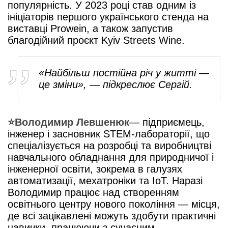
популярність. У 2023 році став одним із
ініціаторів першого українського стенда на
виставці Prowein, а також запустив
благодійний проєкт Kyiv Streets Wine.
«Найбільш постійна річ у житті —
це зміни», — підкреслює Сергій.
⭐️
Володимир Левшенюк
— підприємець,
інженер і засновник STEM-лабораторії, що
спеціалізується на розробці та виробництві
навчального обладнання для природничої і
інженерної освіти, зокрема в галузях
автоматизації, мехатроніки та IoT. Наразі
Володимир працює над створенням
освітнього центру нового покоління — місця,
де всі зацікавлені можуть здобути практичні
навички, працюючи з сучасним