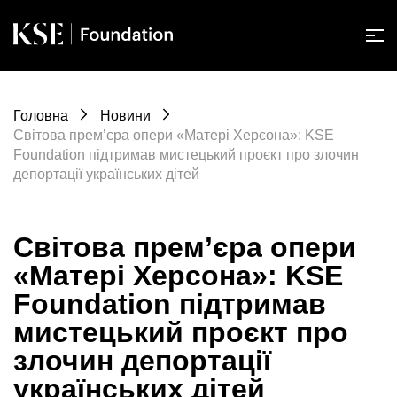
Головна
Новини
Світова прем’єра опери «Матері Херсона»: KSE
Foundation підтримав мистецький проєкт про злочин
депортації українських дітей
Світова прем’єра опери
«Матері Херсона»: KSE
Foundation підтримав
мистецький проєкт про
злочин депортації
українських дітей