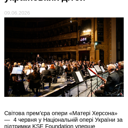
09.06.2026
Світова прем’єра опери «Матері Херсона»
— 4 червня у Національній опері України за
підтримки KSE Foundation уперше