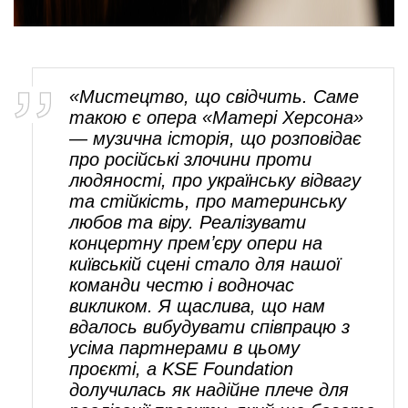
«Мистецтво, що свідчить. Саме
такою є опера «Матері Херсона»
— музична історія, що розповідає
про російські злочини проти
людяності, про українську відвагу
та стійкість, про материнську
любов та віру. Реалізувати
концертну премʼєру опери на
київській сцені стало для нашої
команди честю і водночас
викликом. Я щаслива, що нам
вдалось вибудувати співпрацю з
усіма партнерами в цьому
проєкті, а KSE Foundation
долучилась як надійне плече для