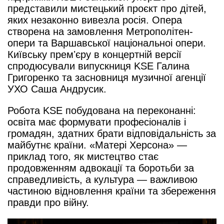
представили мистецький проєкт про дітей,
яких незаконно вивезла росія. Опера
створена на замовлення Метрополітен-
опери та Варшавської національноі опери.
Київську премʼєру в концертній версії
спродюсували випускниця KSE Галина
Григоренко та засновниця музичної агенції
УХО Саша Андрусик.
Робота KSE побудована на переконанні:
освіта має формувати професіоналів і
громадян, здатних брати відповідальність за
майбутнє країни. «Матері Херсона» —
приклад того, як мистецтво стає
продовженням адвокації та боротьби за
справедливість, а культура — важливою
частиною відновлення країни та збереження
правди про війну.