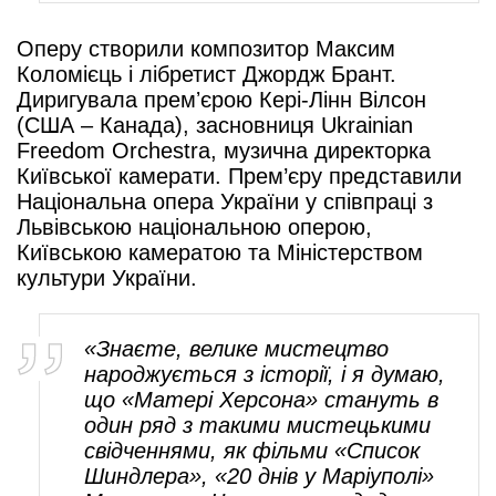
Оперу створили композитор Максим
Коломієць і лібретист Джордж Брант.
Диригувала премʼєрою Кері-Лінн Вілсон
(США – Канада), засновниця Ukrainian
Freedom Orchestra, музична директорка
Київської камерати. Прем’єру представили
Національна опера України у співпраці з
Львівською національною оперою,
Київською камератою та Міністерством
культури України.
«Знаєте, велике мистецтво
народжується з історії, і я думаю,
що «Матері Херсона» стануть в
один ряд з такими мистецькими
свідченнями, як фільми «Список
Шиндлера», «20 днів у Маріуполі»