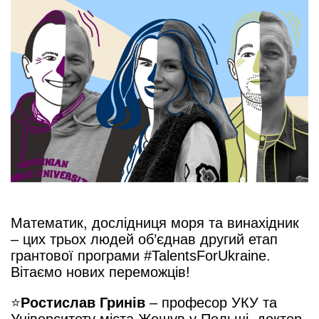
Математик, дослідниця моря та винахідник
– цих трьох людей об’єднав другий етап
грантової програми #TalentsForUkraine.
Вітаємо нових переможців!
⭐️
Ростислав Гринів
– професор УКУ та
Університету міста Жешув у Польщі, доктор