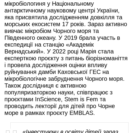
мікробіологиня у Національному
антарктичному науковому центрі України,
яка присвятила дослідженням довкілля та
морських екосистем 17 років. Зараз активно
вивчає мікробіом Чорного моря та
Південного океану. У 2019 брала участь в
експедиції на станцію «Академік
Вернадський». У 2022 році Марія стала
експерткою проєкту з питань біорізноманіття
і провела дослідження оцінки впливу
руйнування дамби Каховської ГЕС на
мікробіологічне забруднення Чорного моря.
Також дослідниця є активною
популяризаторкою науки, співпрацює з
проєктами InScience, Stem is Fem та
проводить лекторії для дітей про Чорне
море в рамках проєкту EMBLAS.
«Інвестуючи в освіту дітей зараз,