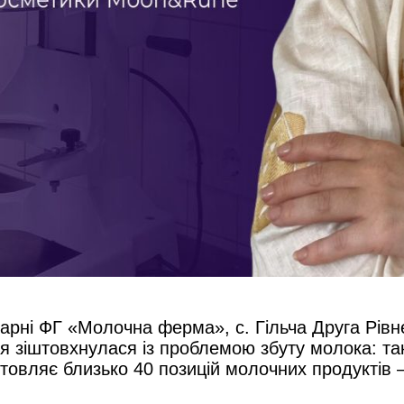
варні ФГ «Молочна ферма»
, с. Гі
льча Друга Рівн
 зіштовхнулася із проблемою збуту молока: так 
овляє близько 40 позицій молочних продуктів – 