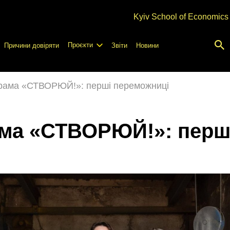
Kyiv School of Economics
Проєкти
Причини довіряти
Звіти
Новини
грама «СТВОРЮЙ!»: перші переможниці
ама «СТВОРЮЙ!»: перш