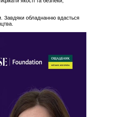
ифікати якості та безпеки,
и. Завдяки обладнанню вдасться
ицтва.