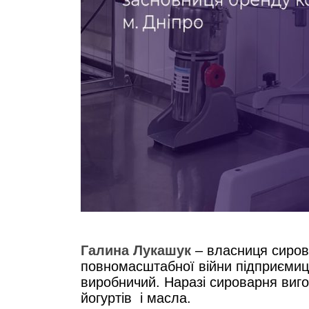
Галина Лукашук
– власниця сиро
повномасштабної війни підприємиця
виробничий. Наразі сироварня вигот
йогуртів і масла.