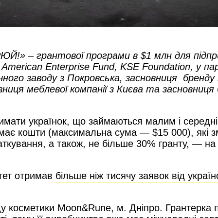
!» – грантової програми в $1 млн для підпр
a American Enterprise Fund, KSE Foundation, у 
ного заводу з Покровська,
засновниця бренду 
вниця меблевої компанії з Києва та засновниця 
мати українок, що займаються малим і середні
має кошти (максимальна сума — $15 000), які
з
аткування, а також, не більше 30% гранту, — н
ітет отримав
більше ніж тисячу заявок від украї
ду косметики Moon&Rune
, м. Дніпро
. Грантерка 