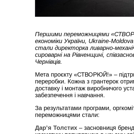
Першими переможницями «СТВОРЮЙ
економіки України, Ukraine-Moldov
стали директорка ливарно-механіч
сироварні на Рівненщині, співзасно
Чернівців.
Мета проєкту «СТВОРЮЙ!» – підтри
переробки. Кожна з грантерок отри
доставку і монтаж виробничого уст
забезпечення і навчання.
За результатами програми, оргком
переможницями стали:
Дар’я Толстих
– засновниця брен