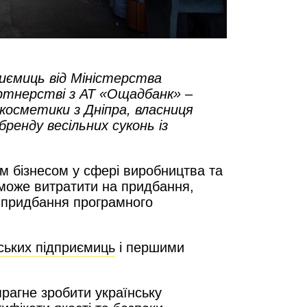
иємиць від Міністерства
партнерстві з АТ «Ощадбанк» –
косметики з Дніпра, власниця
бренду весільних суконь із
м бізнесом у сфері виробництва та
може витратити на придбання,
а придбання програмного
нських підприємиць
і першими
прагне зробити українську