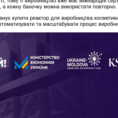
і, тому її виробництво вже має міжнародні серт
, а кожну баночку можна використати повторно.
анує купити реактор для виробництва косметик
 автоматизувати та масштабувати процес виробн