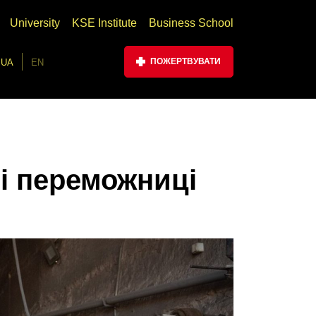
University
KSE Institute
Business School
ПОЖЕРТВУВАТИ
UA
EN
і переможниці