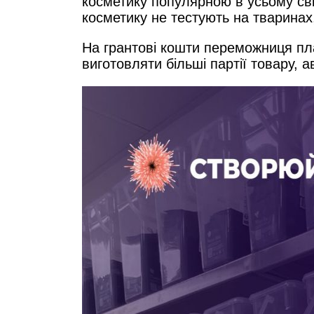
косметику популярною в усьому світ
косметику не тестують на тваринах
На грантові кошти переможниця пл
виготовляти більші партії товару,