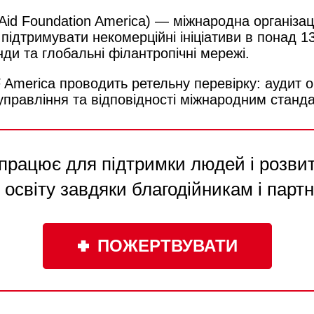
 Aid Foundation America) — міжнародна організа
ідтримувати некомерційні ініціативи в понад 135
ди та глобальні філантропічні мережі.
merica проводить ретельну перевірку: аудит орг
управління та відповідності міжнародним станда
працює для підтримки людей і розвитк
 освіту завдяки благодійникам і парт
ПОЖЕРТВУВАТИ