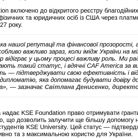
ion включено до відкритого реєстру благодійних
 фізичних та юридичних осіб із США через плат
27 року.
ка нашої репутації та фінансової прозорості, а
особливо важливо зараз, коли імідж України на 
р відіграє у цьому процесі важливу роль. Ми р
мають такий статус, і вдячні CAF America за ви
сть
—
підтверджувати свою ефективність і ві
дипломатію, яка допомагає будувати довіру до
а»
, — зазначає
Світлана Денисенко, директо
надає KSE Foundation право отримувати гранти 
, що дозволить залучити ще більшу допомогу на
тудентів KSE University. Цей статус — підтверд
вно та з максимальною користю для України.