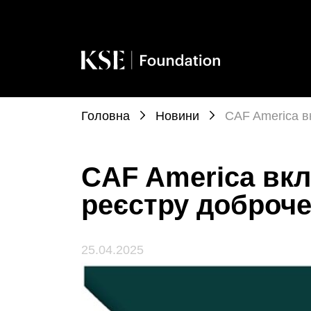
Головна
Новини
CAF America в
CAF America вкл
реєстру доброче
25.04.2025