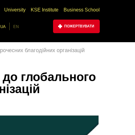
University
KSE Institute
Business School
ПОЖЕРТВУВАТИ
UA
EN
очесних благодійних організацій
 до глобального
нізацій