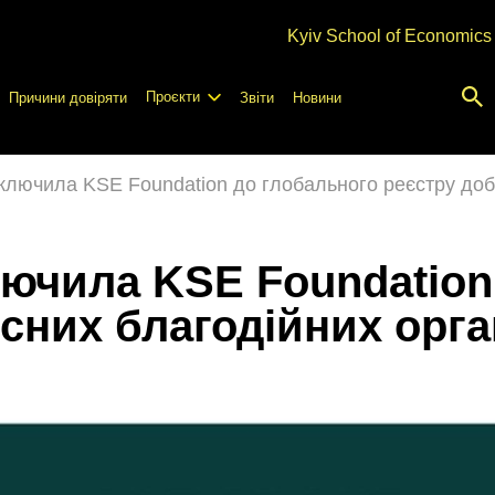
Kyiv School of Economics
Проєкти
Причини довіряти
Звіти
Новини
ключила KSE Foundation до глобального реєстру добр
ючила KSE Foundation
сних благодійних орга