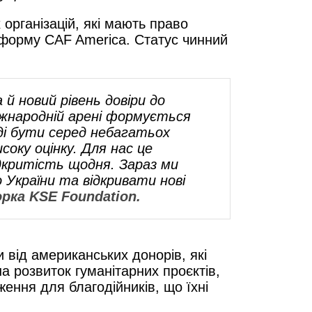
 організацій, які мають право
мформу CAF America. Статус чинний
 й новий рівень довіри до
міжнародній арені формується
аді бути серед небагатьох
соку оцінку. Для нас це
дкритість щодня. Зараз ми
 України та відкривати нові
рка KSE Foundation.
від американських донорів, які
 розвиток гуманітарних проєктів,
ження для благодійників, що їхні