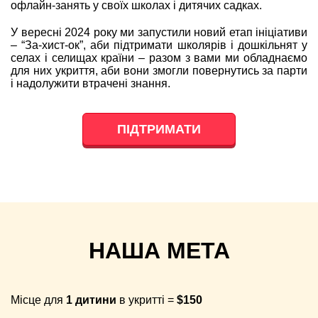
офлайн-занять у своїх школах і дитячих садках.
У вересні 2024 року ми запустили новий етап ініціативи
– “За-хист-ок”, аби підтримати школярів і дошкільнят у
селах і селищах країни – разом з вами ми обладнаємо
для них укриття, аби вони змогли повернутись за парти
і надолужити втрачені знання.
ПІДТРИМАТИ
НАША МЕТА
Місце для
1 дитини
в укритті =
$150