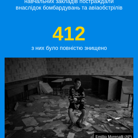
навчальних закладів постраждали
внаслідок бомбардувань та авіаобстрілів
412
з них було повністю знищено
Emillio Morenatti (AP)
Emillio Morenatti (AP)