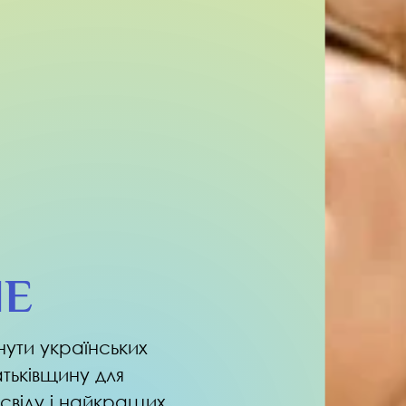
NE
ути українських
атьківщину для
свіду і найкращих