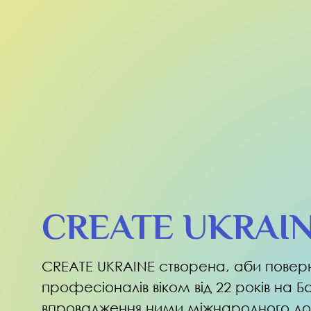
CREATE UKRAI
CREATE UKRAINE створена, аби поверн
професіоналів віком від 22 років на Б
впровадження ними міжнародного до